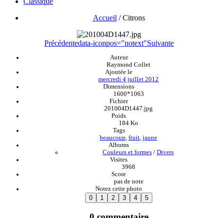
Classique
Accueil
/
Citrons
Précédente
data-iconpos="notext"
Suivante
Auteur
Raymond Collet
Ajoutée le
mercredi 4 juillet 2012
Dimensions
1600*1063
Fichier
201004D1447.jpg
Poids
184 Ko
Tags
beaucoup
,
fruit
,
jaune
Albums
Couleurs et formes
/
Divers
Visites
3968
Score
pas de note
Notez cette photo
0 commentaire