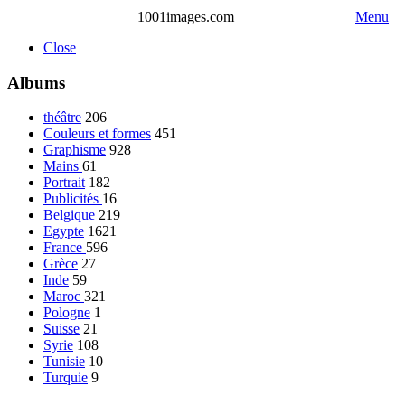
1001images.com
Menu
Close
Albums
théâtre
206
Couleurs et formes
451
Graphisme
928
Mains
61
Portrait
182
Publicités
16
Belgique
219
Egypte
1621
France
596
Grèce
27
Inde
59
Maroc
321
Pologne
1
Suisse
21
Syrie
108
Tunisie
10
Turquie
9