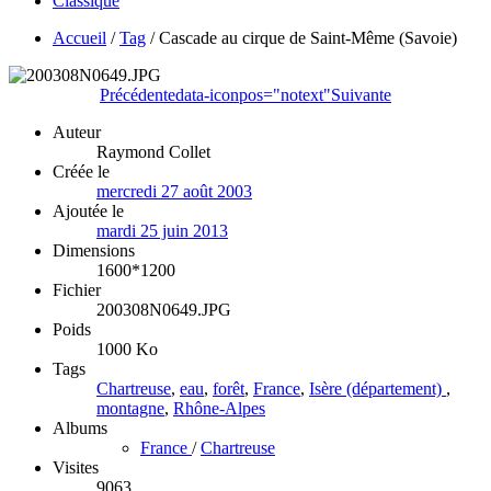
Classique
Accueil
/
Tag
/
Cascade au cirque de Saint-Même (Savoie)
Précédente
data-iconpos="notext"
Suivante
Auteur
Raymond Collet
Créée le
mercredi 27 août 2003
Ajoutée le
mardi 25 juin 2013
Dimensions
1600*1200
Fichier
200308N0649.JPG
Poids
1000 Ko
Tags
Chartreuse
,
eau
,
forêt
,
France
,
Isère (département)
,
montagne
,
Rhône-Alpes
Albums
France
/
Chartreuse
Visites
9063