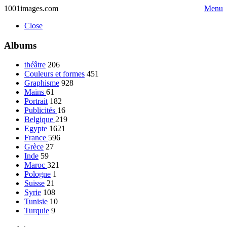
1001images.com
Menu
Close
Albums
théâtre
206
Couleurs et formes
451
Graphisme
928
Mains
61
Portrait
182
Publicités
16
Belgique
219
Egypte
1621
France
596
Grèce
27
Inde
59
Maroc
321
Pologne
1
Suisse
21
Syrie
108
Tunisie
10
Turquie
9