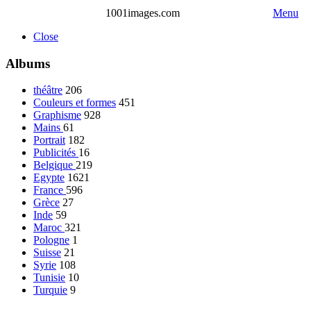
1001images.com
Menu
Close
Albums
théâtre
206
Couleurs et formes
451
Graphisme
928
Mains
61
Portrait
182
Publicités
16
Belgique
219
Egypte
1621
France
596
Grèce
27
Inde
59
Maroc
321
Pologne
1
Suisse
21
Syrie
108
Tunisie
10
Turquie
9