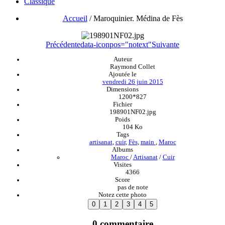
Classique
Accueil
/
Maroquinier. Médina de Fès
Précédente
data-iconpos="notext"
Suivante
Auteur
Raymond Collet
Ajoutée le
vendredi 26 juin 2015
Dimensions
1200*827
Fichier
198901NF02.jpg
Poids
104 Ko
Tags
artisanat
,
cuir
,
Fès
,
main
,
Maroc
Albums
Maroc
/
Artisanat
/
Cuir
Visites
4366
Score
pas de note
Notez cette photo
0 commentaire