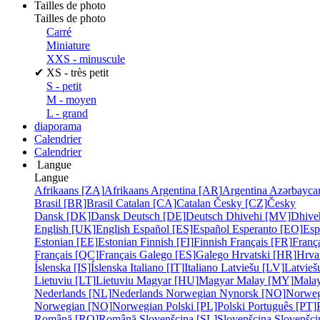
Tailles de photo
Tailles de photo
Carré
Miniature
XXS - minuscule
✔
XS - très petit
S - petit
M - moyen
L - grand
diaporama
Calendrier
Calendrier
Langue
Langue
Afrikaans [ZA]
Afrikaans
Argentina [AR]
Argentina
Azərbayca
Brasil [BR]
Brasil
Catalan [CA]
Catalan
Česky [CZ]
Česky
Dansk [DK]
Dansk
Deutsch [DE]
Deutsch
Dhivehi [MV]
Dhive
English [UK]
English
Español [ES]
Español
Esperanto [EO]
Esp
Estonian [EE]
Estonian
Finnish [FI]
Finnish
Français [FR]
Franç
Français [QC]
Français
Galego [ES]
Galego
Hrvatski [HR]
Hrva
Íslenska [IS]
Íslenska
Italiano [IT]
Italiano
Latviešu [LV]
Latvieš
Lietuviu [LT]
Lietuviu
Magyar [HU]
Magyar
Malay [MY]
Mala
Nederlands [NL]
Nederlands
Norwegian Nynorsk [NO]
Norweg
Norwegian [NO]
Norwegian
Polski [PL]
Polski
Português [PT]
Română [RO]
Română
Slovenšcina [SL]
Slovenšcina
Slovenšci