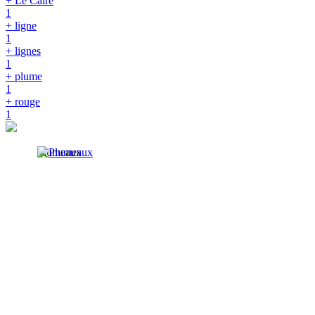
+ Le Caire
1
+ ligne
1
+ lignes
1
+ plume
1
+ rouge
1
Plumeaux