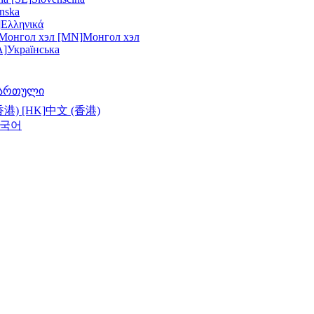
nska
]
Ελληνικά
Монгол хэл [MN]
Монгол хэл
A]
Українська
ართული
港) [HK]
中文 (香港)
국어