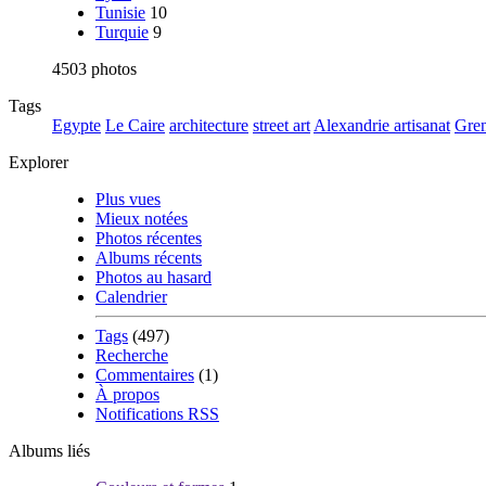
Tunisie
10
Turquie
9
4503 photos
Tags
Egypte
Le Caire
architecture
street art
Alexandrie
artisanat
Gre
Explorer
Plus vues
Mieux notées
Photos récentes
Albums récents
Photos au hasard
Calendrier
Tags
(497)
Recherche
Commentaires
(1)
À propos
Notifications RSS
Albums liés