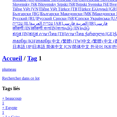
Slovensky [SK]
Slovensky
Srpski [SR]
Srpski
Svenska [SE]
Sve
Tiếng Việt [VN]
Tiếng Việt
Türkçe [TR]
Türkçe
Ελληνικά [GR
Български [BG]
Български
Македонски [MK]
Македонски
Русский [RU]
Русский
Српски [SR]
Српски
Українська [U
فارسی
فارسی [IR]
العربية
العربية [AR]
עברית
עברית [IL]
कोंकणी [IN]
कोंकणी
বাংলা[IN]
বাংলা
தமிழ் [IN]
தமிழ்
ಕನ್ನಡ [IN]
ಕನ್ನಡ
ภาษาไทย [TH]
ภาษาไทย
ქართული [GE]
ქ
ភាសាខ្មែរ [KH]
ភាសាខ្មែរ
中文 (繁體) [TW]
中文 (繁體)
中文 (香
日本語 [JP]
日本語
简体中文 [CN]
简体中文
한국어 [KR]
한
Accueil
/
Tag
1
plumeau
Rechercher dans ce lot
Tags liés
+ beaucoup
1
+ Egypte
1