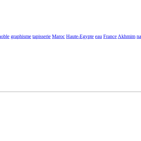
noble
graphisme
tapisserie
Maroc
Haute-Egypte
eau
France
Akhmim
na