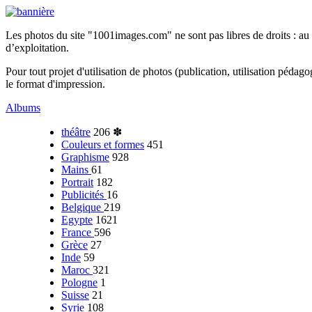
Les photos du site "1001images.com" ne sont pas libres de droits : au mê
d’exploitation.
Pour tout projet d'utilisation de photos (publication, utilisation pédag
le format d'impression.
Albums
théâtre
206
✽
Couleurs et formes
451
Graphisme
928
Mains
61
Portrait
182
Publicités
16
Belgique
219
Egypte
1621
France
596
Grèce
27
Inde
59
Maroc
321
Pologne
1
Suisse
21
Syrie
108