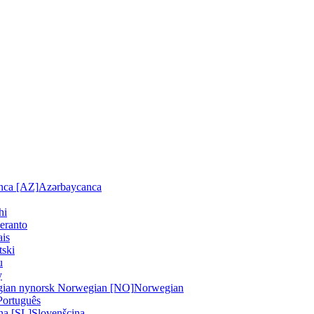
nca [AZ]
Azərbaycanca
hi
eranto
ais
tski
u
y
ian nynorsk
Norwegian [NO]
Norwegian
Português
na [SL]
Slovenšcina